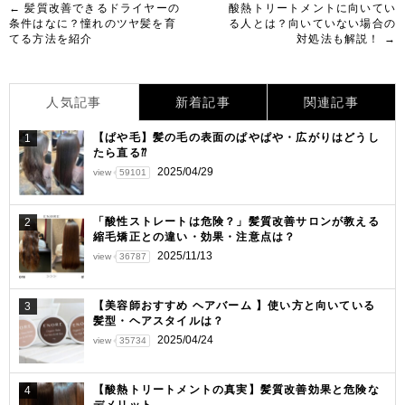
投
← 髪質改善できるドライヤーの
酸熱トリートメントに向いてい
条件はなに？憧れのツヤ髪を育
る人とは？向いていない場合の
稿
てる方法を紹介
対処法も解説！ →
ナ
ビ
人気記事
新着記事
関連記事
ゲ
【ぱや毛】髪の毛の表面のぱやぱや・広がりはどうし
1
ー
たら直る⁇
シ
2025/04/29
view
59101
ョ
「酸性ストレートは危険？」髪質改善サロンが教える
2
ン
縮毛矯正との違い・効果・注意点は？
2025/11/13
view
36787
【美容師おすすめ ヘアバーム 】使い方と向いている
3
髪型・ヘアスタイルは？
2025/04/24
view
35734
【酸熱トリートメントの真実】髪質改善効果と危険な
4