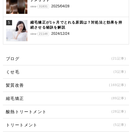
デメリット
2025/04/28
view
31831
縮毛矯正が1ヶ月でとれる原因は？対処法と効果を持
5
続させる秘訣を解説
2024/12/24
view
21146
ブログ
(21記事)
くせ毛
(3記事)
髪質改善
(169記事)
縮毛矯正
(89記事)
酸熱トリートメント
(28記事)
トリートメント
(5記事)