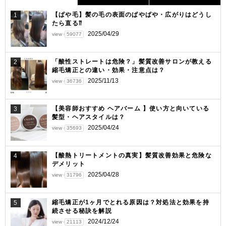
ー
【ぱや毛】髪の毛の表面のぱやぱや・広がりはどうし
1
たら直る⁇
シ
2025/04/29
view
59077
ョ
ン
「酸性ストレートは危険？」髪質改善サロンが教える
2
縮毛矯正との違い・効果・注意点は？
2025/11/13
view
36736
【美容師おすすめ ヘアバーム 】使い方と向いている
3
髪型・ヘアスタイルは？
2025/04/24
view
35693
【酸熱トリートメントの真実】髪質改善効果と危険な
4
デメリット
2025/04/28
view
31796
縮毛矯正が1ヶ月でとれる原因は？対処法と効果を持
5
続させる秘訣を解説
2024/12/24
view
21113