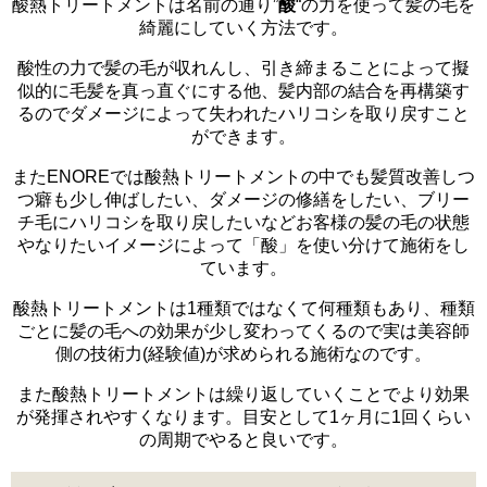
酸熱トリートメントは名前の通り”
酸
“の力を使って髪の毛を
綺麗にしていく方法です。
酸性の力で髪の毛が収れんし、引き締まることによって擬
似的に毛髪を真っ直ぐにする他、髪内部の結合を再構築す
るのでダメージによって失われたハリコシを取り戻すこと
ができます。
またENOREでは酸熱トリートメントの中でも髪質改善しつ
つ癖も少し伸ばしたい、ダメージの修繕をしたい、ブリー
チ毛にハリコシを取り戻したいなどお客様の髪の毛の状態
やなりたいイメージによって「酸」を使い分けて施術をし
ています。
酸熱トリートメントは1種類ではなくて何種類もあり、種類
ごとに髪の毛への効果が少し変わってくるので実は美容師
側の技術力(経験値)が求められる施術なのです。
また酸熱トリートメントは繰り返していくことでより効果
が発揮されやすくなります。目安として1ヶ月に1回くらい
の周期でやると良いです。