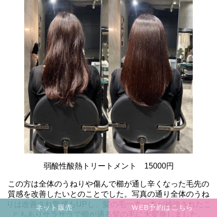
弱酸性酸熱トリートメント 15000円
この方は全体のうねりや傷んで櫛が通し辛くなった毛先の
質感を改善したいとのことでした。写真の通り全体のうね
りは改善され艶感もUPし、髪の毛一本一本が補強されたこ
ネット販売
WEB予約はこちら
ともありサラサラで櫛が通る髪の毛に大変身しました。