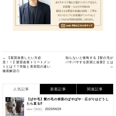
投
← 【髪質改善したい方必
知らないと後悔する【髪の毛が
見！！】髪質改善トリートメン
パサパサする原因と改善】とは
稿
→
トとは？？市販と美容院の違い
徹底解説◎
ナ
ビ
ゲ
人気記事
新着記事
関連記事
ー
【ぱや毛】髪の毛の表面のぱやぱや・広がりはどうし
1
たら直る⁇
シ
2025/04/29
view
59091
ョ