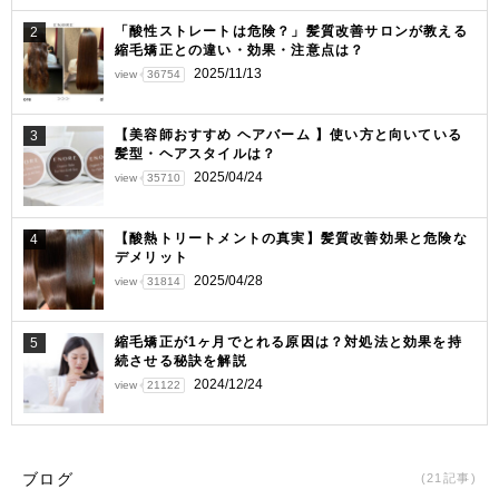
ン
「酸性ストレートは危険？」髪質改善サロンが教える
2
縮毛矯正との違い・効果・注意点は？
2025/11/13
view
36754
【美容師おすすめ ヘアバーム 】使い方と向いている
3
髪型・ヘアスタイルは？
2025/04/24
view
35710
【酸熱トリートメントの真実】髪質改善効果と危険な
4
デメリット
2025/04/28
view
31814
縮毛矯正が1ヶ月でとれる原因は？対処法と効果を持
5
続させる秘訣を解説
2024/12/24
view
21122
ブログ
(21記事)