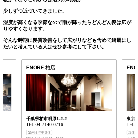
少しずつ近づいてきました。
湿度が高くなる季節なので雨が降ったらどんどん髪は広が
りやすくなります。
そんな時期に髪質改善をして広がりなども含めて綺麗にし
たいと考えている人はぜひ参考にして下さい。
ENORE 柏店
EN
千葉県柏市明原1-2-2
東京都
TEL:04-7140-0716
TEL:
定休日:年中無休
定休日