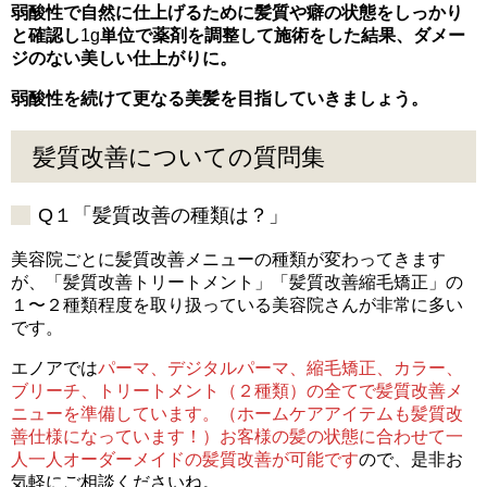
弱酸性で自然に仕上げるために髪質や癖の状態をしっかり
と確認し
1g
単位で薬剤を調整して施術をした結果、ダメー
ジのない美しい仕上がりに。
弱酸性を続けて更なる美髪を目指していきましょう。
髪質改善についての質問集
Q１「髪質改善の種類は？」
美容院ごとに髪質改善メニューの種類が変わってきます
が、「髪質改善トリートメント」「髪質改善縮毛矯正」の
１〜２種類程度を取り扱っている美容院さんが非常に多い
です。
エノアでは
パーマ、デジタルパーマ、縮毛矯正、カラー、
ブリーチ、トリートメント（２種類）の全てで髪質改善メ
ニューを準備しています。（ホームケアアイテムも髪質改
善仕様になっています！）お客様の髪の状態に合わせて一
人一人オーダーメイドの髪質改善が可能です
ので、是非お
気軽にご相談くださいね。