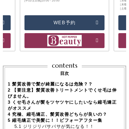
[平日/土日祝]10:00 - 20:00
［水曜日］
［木曜日/
［土曜日/
WEB予約
contents
目次
1
髪質改善で髪が綺麗になるは危険？？
2
【要注意】髪質改善トリートメントでくせ毛は伸
びません。
3
くせ毛さんが髪をツヤツヤにしたいなら縮毛矯正
がオススメ
4
究極、縮毛矯正、髪質改善どちらが良いの？
5
縮毛矯正で美髪に！！ビフォーアフター集
5.1
ジリジリバサバサが気になる！！