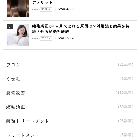
デメリット
2025/04/28
view
31837
縮毛矯正が1ヶ月でとれる原因は？対処法と効果を持
5
続させる秘訣を解説
2024/12/24
view
21149
ブログ
(21記事)
くせ毛
(3記事)
髪質改善
(169記事)
縮毛矯正
(89記事)
酸熱トリートメント
(28記事)
トリートメント
(5記事)