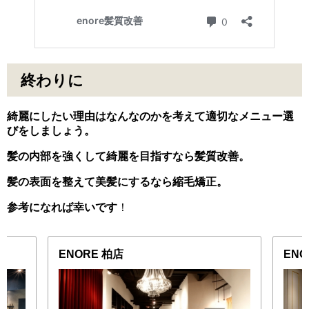
終わりに
綺麗にしたい理由はなんなのかを考えて適切なメニュー選
びをしましょう。
髪の内部を強くして綺麗を目指すなら髪質改善。
髪の表面を整えて美髪にするなら縮毛矯正。
参考になれば幸いです
！
ENORE 柏店
EN