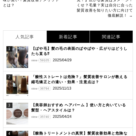
稿
とは？
くせ？毛量？実は自分に合った
髪質改善を知りたい方に向けて
ナ
徹底解説！ →
ビ
ゲ
人気記事
新着記事
関連記事
ー
【ぱや毛】髪の毛の表面のぱやぱや・広がりはどうし
1
シ
たら直る⁇
ョ
2025/04/29
view
59105
ン
「酸性ストレートは危険？」髪質改善サロンが教える
2
縮毛矯正との違い・効果・注意点は？
2025/11/13
view
36794
【美容師おすすめ ヘアバーム 】使い方と向いている
3
髪型・ヘアスタイルは？
2025/04/24
view
35740
【酸熱トリートメントの真実】髪質改善効果と危険な
4