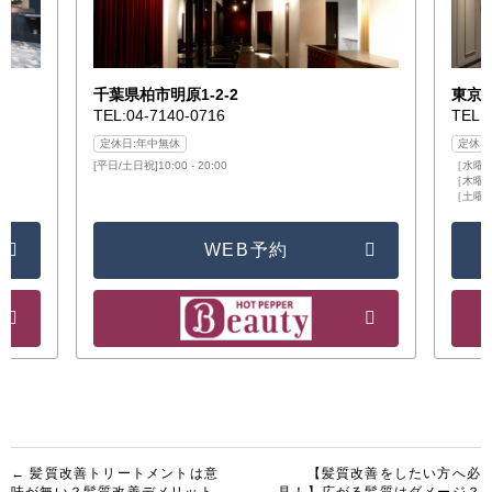
千葉県柏市明原1-2-2
東京都
TEL:04-7140-0716
TEL:
定休日:年中無休
定休日
[平日/土日祝]10:00 - 20:00
［水曜日］
［木曜日/
［土曜日/
WEB予約
投
← 髪質改善トリートメントは意
【髪質改善をしたい方へ必
味が無い？髪質改善デメリット
見！】広がる髪質はダメージ？