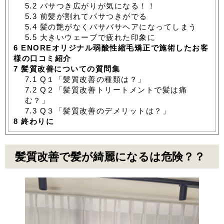
5.2
パサつき広がりが気になる！！
5.3
前髪が割れてパサつきがでる
5.4
髪の艶がなくバサバサヘアになってしまう
5.5
大きいウェーブで疲れた印象に
6
ENOREオリジナル弱酸性縮毛矯正で施術したお客
様の口コミ紹介
7
髪質改善についての質問集
7.1
Q１「髪質改善の種類は？」
7.2
Q２「髪質改善トリートメントで髪は痛
む？」
7.3
Q３「髪質改善のデメリットは？」
8
終わりに
髪質改善で髪が綺麗になるは危険？？