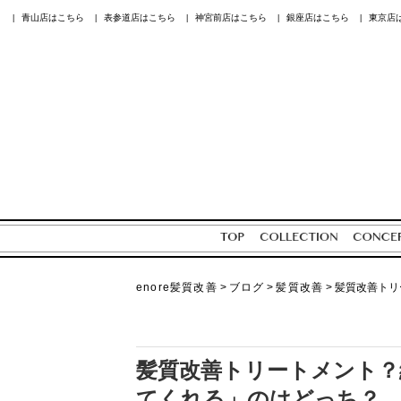
青山店はこちら
表参道店はこちら
神宮前店はこちら
銀座店はこちら
東京店
|
|
|
|
|
enore髪質改善
>
ブログ
>
髪質改善
>
髪質改善トリ
髪質改善トリートメント？
てくれる」のはどっち？