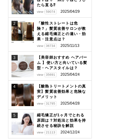
たら直る⁇
2025/04/29
view
59074
「酸性ストレートは危
2
険？」髪質改善サロンが教
える縮毛矯正との違い・効
果・注意点は？
2025/11/13
view
36734
【美容師おすすめ ヘアバー
3
ム 】使い方と向いている髪
型・ヘアスタイルは？
2025/04/24
view
35691
【酸熱トリートメントの真
4
実】髪質改善効果と危険な
デメリット
2025/04/28
view
31795
縮毛矯正が1ヶ月でとれる
5
原因は？対処法と効果を持
続させる秘訣を解説
2024/12/24
view
21113