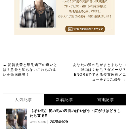
投
← 髪質改善と縮毛矯正の違いと
あなたの髪の毛がまとまらない
は？意外と知らないこれらの違
理由はくせ毛？ダメージ？
稿
いを徹底解説！
ENOREでできる髪質改善メニ
ューを3つご紹介 →
ナ
ビ
ゲ
人気記事
新着記事
関連記事
ー
【ぱや毛】髪の毛の表面のぱやぱや・広がりはどうし
1
たら直る⁇
シ
2025/04/29
view
59092
ョ