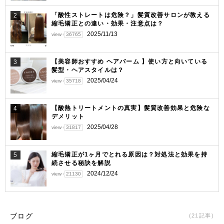
ン
「酸性ストレートは危険？」髪質改善サロンが教える
2
縮毛矯正との違い・効果・注意点は？
2025/11/13
view
36765
【美容師おすすめ ヘアバーム 】使い方と向いている
3
髪型・ヘアスタイルは？
2025/04/24
view
35718
【酸熱トリートメントの真実】髪質改善効果と危険な
4
デメリット
2025/04/28
view
31817
縮毛矯正が1ヶ月でとれる原因は？対処法と効果を持
5
続させる秘訣を解説
2024/12/24
view
21130
ブログ
(21記事)