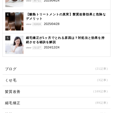
2025/04/24
view
35711
【酸熱トリートメントの真実】髪質改善効果と危険な
4
デメリット
2025/04/28
view
31816
縮毛矯正が1ヶ月でとれる原因は？対処法と効果を持
5
続させる秘訣を解説
2024/12/24
view
21127
ブログ
(21記事)
くせ毛
(3記事)
髪質改善
(169記事)
縮毛矯正
(89記事)