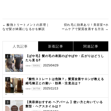
投
← 酸熱トリートメントの原理｜
切れ毛に効果あり！美容室×ホ
なぜ髪が綺麗になるかを解説
ームケアで髪質改善する方法 →
稿
ナ
人気記事
新着記事
関連記事
ビ
ゲ
【ぱや毛】髪の毛の表面のぱやぱや・広がりはどうし
1
たら直る⁇
ー
2025/04/29
view
59091
シ
ョ
「酸性ストレートは危険？」髪質改善サロンが教える
2
縮毛矯正との違い・効果・注意点は？
ン
2025/11/13
view
36759
【美容師おすすめ ヘアバーム 】使い方と向いている
3
髪型・ヘアスタイルは？