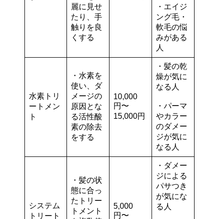
麗に見せ
・エイジ
たり、手
ング毛・
触りを良
軟毛の悩
くする
みがある
人
・髪の乾
・水素を
燥が気に
使い、ダ
なる人
水素トリ
メージの
10,000
円〜
・パーマ
ートメン
原因とな
15,000円
やカラー
ト
る活性酸
のダメー
素の除去
ジが気に
をする
なる人
・ダメー
ジによる
・髪の状
パサつき
態に合っ
が気にな
たトリー
システム
5,000
る人
トメント
円〜
トリート