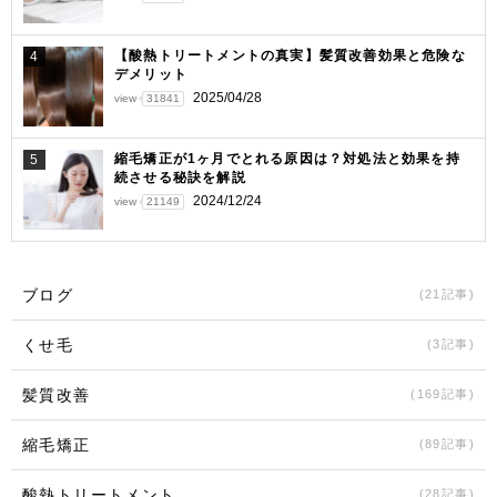
【酸熱トリートメントの真実】髪質改善効果と危険な
4
デメリット
2025/04/28
view
31841
縮毛矯正が1ヶ月でとれる原因は？対処法と効果を持
5
続させる秘訣を解説
2024/12/24
view
21149
ブログ
(21記事)
くせ毛
(3記事)
髪質改善
(169記事)
縮毛矯正
(89記事)
酸熱トリートメント
(28記事)