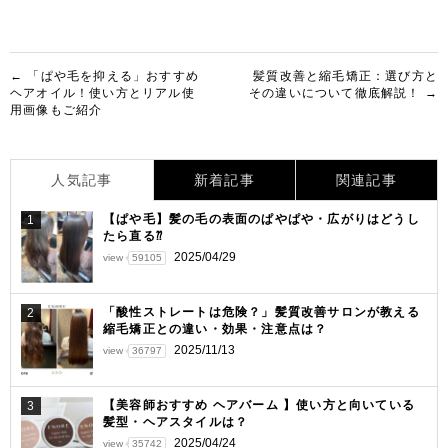
投
← 「ぱや毛を抑える」おすすめ
髪質改善と縮毛矯正：選び方と
ヘアオイル！使い方とリアル使
その違いについて徹底解説！ →
稿
用画像もご紹介
ナ
ビ
人気記事
新着記事
関連記事
ゲ
【ぱや毛】髪の毛の表面のぱやぱや・広がりはどうし
1
ー
たら直る⁇
シ
2025/04/29
view
59105
ョ
「酸性ストレートは危険？」髪質改善サロンが教える
2
ン
縮毛矯正との違い・効果・注意点は？
2025/11/13
view
36797
【美容師おすすめ ヘアバーム 】使い方と向いている
3
髪型・ヘアスタイルは？
2025/04/24
view
35742