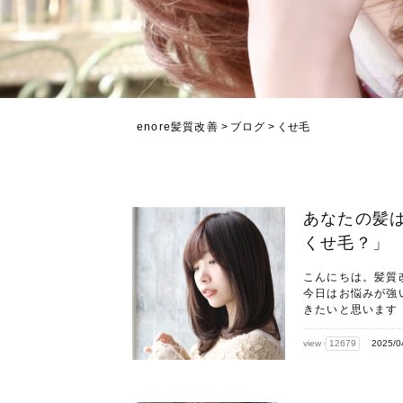
enore髪質改善
>
ブログ
>
くせ毛
あなたの髪
くせ毛？」
こんにちは。髪質
今日はお悩みが強
きたいと思います！
view
12679
2025/0