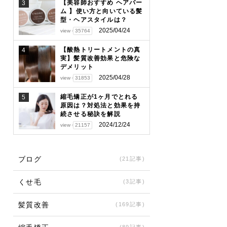
【美容師おすすめ ヘアバー
3
ム 】使い方と向いている髪
型・ヘアスタイルは？
2025/04/24
view
35764
【酸熱トリートメントの真
4
実】髪質改善効果と危険な
デメリット
2025/04/28
view
31853
縮毛矯正が1ヶ月でとれる
5
原因は？対処法と効果を持
続させる秘訣を解説
2024/12/24
view
21157
ブログ
(21記事)
くせ毛
(3記事)
髪質改善
(169記事)