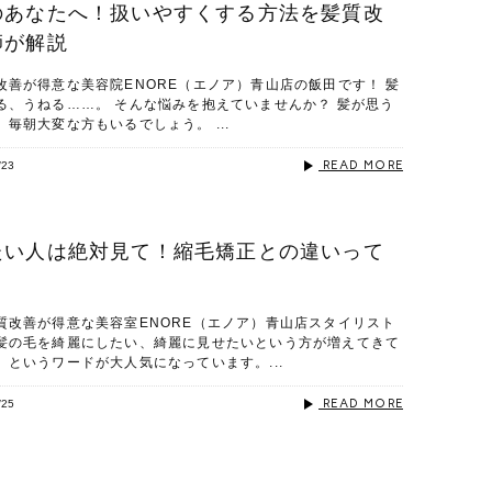
のあなたへ！扱いやすくする方法を髪質改
師が解説
改善が得意な美容院ENORE（エノア）青山店の飯田です！ 髪
る、うねる……。 そんな悩みを抱えていませんか？ 髪が思う
毎朝大変な方もいるでしょう。 ...
READ MORE
/23
たい人は絶対見て！縮毛矯正との違いって
質改善が得意な美容室ENORE（エノア）青山店スタイリスト
髪の毛を綺麗にしたい、綺麗に見せたいという方が増えてきて
というワードが大人気になっています。...
READ MORE
/25