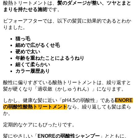
酸熱トリートメントは、
髪のダメージが整い、ツヤとまと
まりを持たせる施術
です。
ビフォーアフターでは、以下の髪質に効果的であるとわか
りました。
猫っ毛
細めで広がるくせ毛
硬めで太い
年齢を重ねたことによるうねり
細くて柔らかい
カラー履歴あり
酸性に偏りすぎている酸熱トリートメントは、繰り返すと
髪が硬くなり「過収斂（かしゅうれん）」になります。
しかし、健康な髪に近い「pH4.5の弱酸性」である
ENORE
の弱酸性酸熱トリートメント
なら、繰り返しても髪は柔ら
か。
定期的なケアにもぴったりです。
髪にやさしい「
ENOREの弱酸性シャンプー
」とともに、