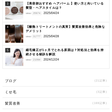
【美容師おすすめ ヘアバーム 】使い方と向いている
3
髪型・ヘアスタイルは？
2025/04/24
view
35674
【酸熱トリートメントの真実】髪質改善効果と危険な
4
デメリット
2025/04/28
view
31777
縮毛矯正が1ヶ月でとれる原因は？対処法と効果を持
5
続させる秘訣を解説
2024/12/24
view
21094
ブログ
(21記事)
くせ毛
(3記事)
髪質改善
(169記事)