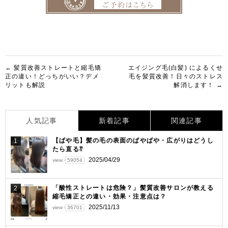
投
← 髪質改善ストレートと縮毛矯
エイジング毛(白髪) によるくせ
正の違い！どっちがいい？デメ
毛を髪質改善！日々のストレス
稿
リットも解説
解消します！ →
ナ
ビ
人気記事
新着記事
関連記事
ゲ
【ぱや毛】髪の毛の表面のぱやぱや・広がりはどうし
1
ー
たら直る⁇
シ
2025/04/29
view
59054
ョ
「酸性ストレートは危険？」髪質改善サロンが教える
2
ン
縮毛矯正との違い・効果・注意点は？
2025/11/13
view
36701