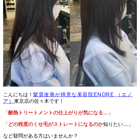
こんにちは！
髪質改善が得意な美容院ENORE （エノ
ア）
東京店の佐々木です！
「
酸熱トリートメントの仕上がりが気になる
…」
「
どの程度のくせ毛がストレートになるのか
知りたい…」
など疑問がある方はいませんか？