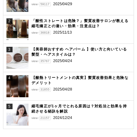
シ
2025/04/29
view
59117
ョ
「酸性ストレートは危険？」髪質改善サロンが教える
2
ン
縮毛矯正との違い・効果・注意点は？
2025/11/13
view
36818
【美容師おすすめ ヘアバーム 】使い方と向いている
3
髪型・ヘアスタイルは？
2025/04/24
view
35767
【酸熱トリートメントの真実】髪質改善効果と危険な
4
デメリット
2025/04/28
view
31855
縮毛矯正が1ヶ月でとれる原因は？対処法と効果を持
5
続させる秘訣を解説
2024/12/24
view
21157