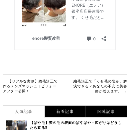
投
← 【リアルな実例】縮毛矯正で
縮毛矯正で「くせ毛の悩み」解
作るメンズマッシュ｜ビフォー
決できる？あなたの不安に美容
稿
アフター公開！
師が答えます。 →
ナ
ビ
人気記事
新着記事
関連記事
ゲ
【ぱや毛】髪の毛の表面のぱやぱや・広がりはどうし
1
ー
たら直る⁇