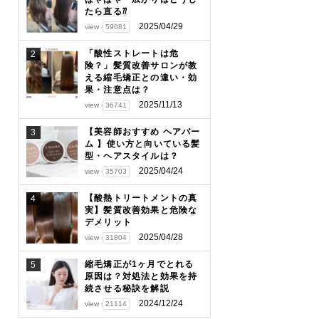
たら直る⁇
2025/04/29
view
59081
「酸性ストレートは危
2
険？」髪質改善サロンが教
える縮毛矯正との違い・効
果・注意点は？
2025/11/13
view
36741
【美容師おすすめ ヘアバー
3
ム 】使い方と向いている髪
型・ヘアスタイルは？
2025/04/24
view
35703
【酸熱トリートメントの真
4
実】髪質改善効果と危険な
デメリット
2025/04/28
view
31804
縮毛矯正が1ヶ月でとれる
5
原因は？対処法と効果を持
続させる秘訣を解説
2024/12/24
view
21114