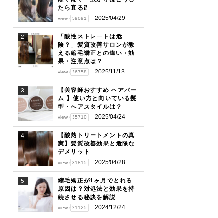
たら直る⁇
2025/04/29
view
59091
「酸性ストレートは危
2
険？」髪質改善サロンが教
える縮毛矯正との違い・効
果・注意点は？
2025/11/13
view
36758
【美容師おすすめ ヘアバー
3
ム 】使い方と向いている髪
型・ヘアスタイルは？
2025/04/24
view
35710
【酸熱トリートメントの真
4
実】髪質改善効果と危険な
デメリット
2025/04/28
view
31815
縮毛矯正が1ヶ月でとれる
5
原因は？対処法と効果を持
続させる秘訣を解説
2024/12/24
view
21125