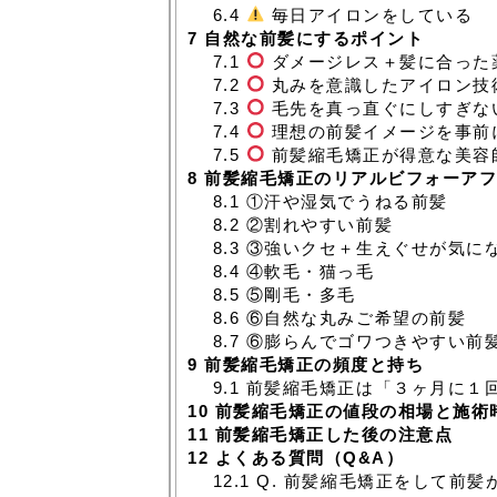
6.4
毎日アイロンをしている
7
自然な前髪にするポイント
7.1
ダメージレス＋髪に合った
7.2
丸みを意識したアイロン技
7.3
毛先を真っ直ぐにしすぎな
7.4
理想の前髪イメージを事前
7.5
前髪縮毛矯正が得意な美容
8
前髪縮毛矯正のリアルビフォーアフ
8.1
①汗や湿気でうねる前髪
8.2
②割れやすい前髪
8.3
③強いクセ＋生えぐせが気に
8.4
④軟毛・猫っ毛
8.5
⑤剛毛・多毛
8.6
⑥自然な丸みご希望の前髪
8.7
⑥膨らんでゴワつきやすい前
9
前髪縮毛矯正の頻度と持ち
9.1
前髪縮毛矯正は「３ヶ月に１
10
前髪縮毛矯正の値段の相場と施術
11
前髪縮毛矯正した後の注意点
12
よくある質問（Q&A）
12.1
Q. 前髪縮毛矯正をして前