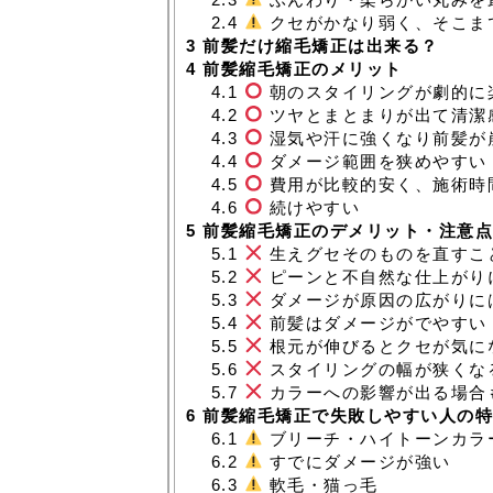
2.4
クセがかなり弱く、そこま
3
前髪だけ縮毛矯正は出来る？
4
前髪縮毛矯正のメリット
4.1
朝のスタイリングが劇的に
4.2
ツヤとまとまりが出て清潔
4.3
湿気や汗に強くなり前髪が
4.4
ダメージ範囲を狭めやすい
4.5
費用が比較的安く、施術時
4.6
続けやすい
5
前髪縮毛矯正のデメリット・注意
5.1
生えグセそのものを直すこ
5.2
ピーンと不自然な仕上がり
5.3
ダメージが原因の広がりに
5.4
前髪はダメージがでやすい
5.5
根元が伸びるとクセが気に
5.6
スタイリングの幅が狭くな
5.7
カラーへの影響が出る場合
6
前髪縮毛矯正で失敗しやすい人の
6.1
ブリーチ・ハイトーンカラ
6.2
すでにダメージが強い
6.3
軟毛・猫っ毛