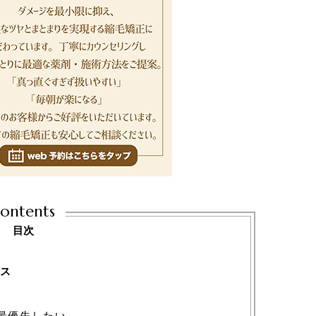
ontents
目次
め
ース
最優先したい