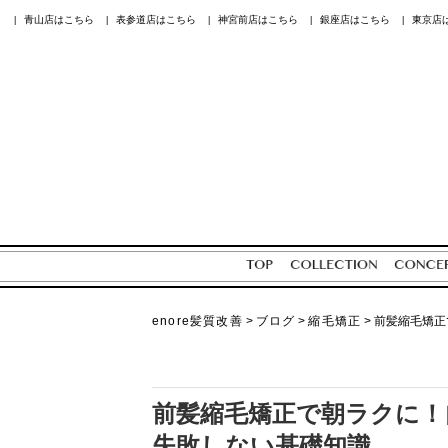
青山店はこちら
表参道店はこちら
神宮前店はこちら
銀座店はこちら
東京店
|
|
|
|
|
enore髪質改善
>
ブログ
>
縮毛矯正
>
前髪縮毛矯正
前髪縮毛矯正で朝ラクに！
失敗しない基礎知識