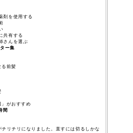
薬剤を使用する
術
い
に共有する
師さんを選ぶ
ター集
なる前髪
髪
回」がおすすめ
時間
髪がチリチリになりました。直すには切るしかな